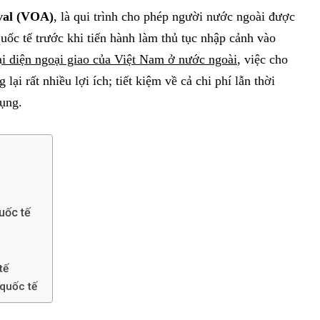
ival (VOA)
, là qui trình cho phép người nước ngoài được
quốc tế trước khi tiến hành làm thủ tục nhập cảnh vào
ại diện ngoại giao của Việt Nam ở nước ngoài
, việc cho
lại rất nhiều lợi ích; tiết kiệm về cả chi phí lẫn thời
ụng.
quốc tế
4
1
 Nam ở
Thị thực Việt Nam ở
Thị thực Việt Nam ở
Châu Mỹ
Châu Phi
tế
 quốc tế