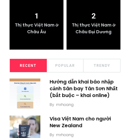
1
2
Thị thực Việt Nam ở
Thị thực Việt Nam ở
Châu Âu
Châu Đại Dương
RECENT
POPULAR
TRENDY
Hướng dẫn khai báo nhập
cảnh Sân bay Tân Sơn Nhất
(bắt buộc – khai online)
By
mrhoang
Visa Việt Nam cho người
New Zealand
By
mrhoang