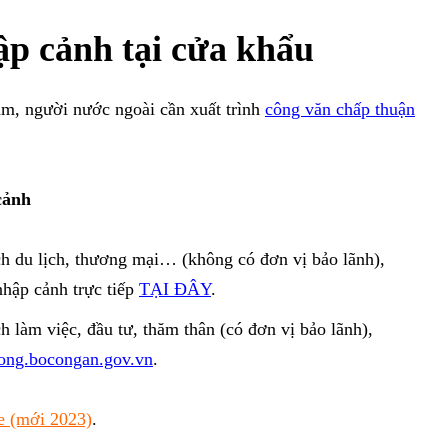
ập cảnh tại cửa khẩu
Nam, người nước ngoài cần xuất trình
công văn chấp thuận
cảnh
h du lịch, thương mại… (không có đơn vị bảo lãnh),
nhập cảnh trực tiếp
TẠI ĐÂY
.
 làm việc, đầu tư, thăm thân (có đơn vị bảo lãnh),
cong.bocongan.gov.vn
.
e (mới 2023)
.