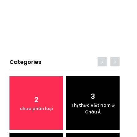
Categories
3
2
Thị thực Việt Nam ở
T
chưa phân loại
Châu Á