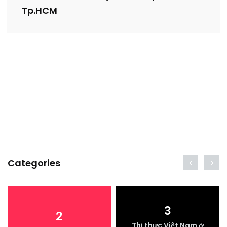
Tp.HCM
Categories
3
2
Thị thực Việt Nam ở