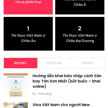
chưa phân loại
Châu Á
1
2
Thị thực Việt Nam ở
Thị thực Việt Nam ở
Châu Âu
Châu Đại Dương
RECENT
POPULAR
TRENDY
Hướng dẫn khai báo nhập cảnh Sân
bay Tân Sơn Nhất (bắt buộc – khai
online)
By
mrhoang
Visa Việt Nam cho người New