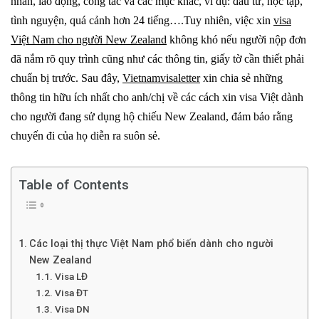
nhân, lao động, công tác và các mục khác, ví dụ: đầu tư, học tập,
tình nguyện, quá cảnh hơn 24 tiếng….Tuy nhiên, việc x
in
visa
Việt Nam cho người New Zealand
không khó nếu người nộp đơn
đã nắm rõ quy trình cũng như các thông tin, giấy tờ cần thiết phải
chuẩn bị trước. Sau đây,
Vietnamvisaletter
xin chia sẻ những
thông tin hữu ích nhất cho anh/chị về các cách xin visa Việt dành
cho người đang sử dụng hộ chiếu New Zealand, đảm bảo rằng
chuyến đi của họ diễn ra suôn sẻ.
Table of Contents
Các loại thị thực Việt Nam phổ biến dành cho người
New Zealand
Visa LĐ
Visa ĐT
Visa DN