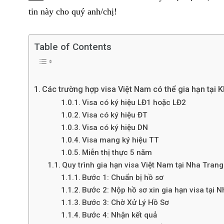
tin này cho quý anh/chị!
Table of Contents
3
2
Thị thực Việt
chưa phân loại
Các trường hợp visa Việt Nam có thể gia hạn tại
Châu Á
Visa có ký hiệu LĐ1 hoặc LĐ2
Visa có ký hiệu ĐT
Visa có ký hiệu DN
Visa mang ký hiệu TT
Miễn thị thực 5 năm
1
2
Quy trình gia hạn visa Việt Nam tại Nha Tra
Thị thực Việt Nam ở
Thị thực Việt
Bước 1: Chuẩn bị hồ sơ
Châu Âu
Châu Đại D
Bước 2: Nộp hồ sơ xin gia hạn visa tại 
Bước 3: Chờ Xử Lý Hồ Sơ
Bước 4: Nhận kết quả