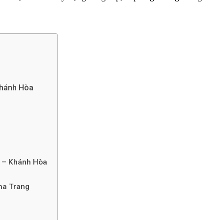
4
1
 Nam ở
Thị thực Việt Nam ở
Thị thực Việt Nam ở
 Khánh Hòa
Châu Mỹ
Châu Phi
41
ng – Khánh Hòa
 Nam ở
Thông tin tổng
ương
quan
Nha Trang