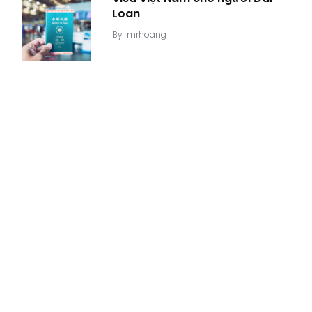
Loan
By
mrhoang