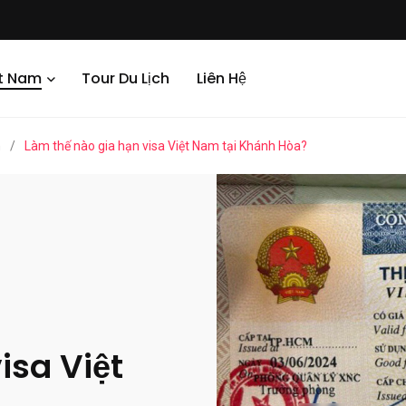
ệt Nam
Tour Du Lịch
Liên Hệ
m
/
Làm thế nào gia hạn visa Việt Nam tại Khánh Hòa?
isa Việt