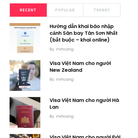
RECENT
POPULAR
TRENDY
Hướng dẫn khai báo nhập
cảnh Sân bay Tân Sơn Nhất
(bắt buộc – khai online)
By
mrhoang
Visa Việt Nam cho người
New Zealand
By
mrhoang
Visa Việt Nam cho người Hà
Lan
By
mrhoang
Visa Việt Nam cho người Đài