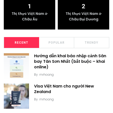
1
2
Thị thực Việt Nam ở
Thị thực Việt Nam ở
Châu Âu
Châu Đại Dương
RECENT
POPULAR
TRENDY
Hướng dẫn khai báo nhập cảnh Sân
bay Tân Sơn Nhất (bắt buộc – khai
online)
By
mrhoang
Visa Việt Nam cho người New
Zealand
By
mrhoang