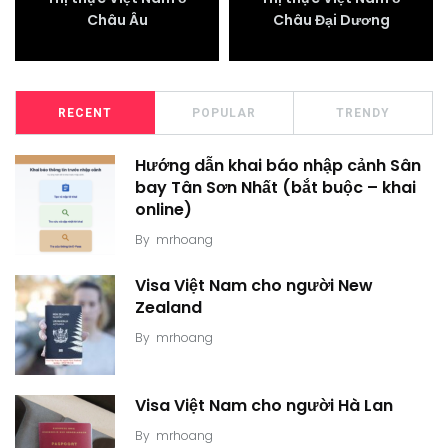
Châu Âu
Châu Đại Dương
RECENT
POPULAR
TRENDY
Hướng dẫn khai báo nhập cảnh Sân
bay Tân Sơn Nhất (bắt buộc – khai
online)
By
mrhoang
Visa Việt Nam cho người New
Zealand
By
mrhoang
Visa Việt Nam cho người Hà Lan
By
mrhoang