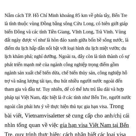
Nằm cách TP. Hồ Chí Minh khoảng 85 km về phía tây, Bến Tre
là tỉnh thuộc vùng Đồng bằng sông Cửu Long, có biên giới giáp
biển Đông và các tỉnh Tiền Giang, Vĩnh Long, Trà Vinh. Vùng
đất ngày được ví
như là hòn đảo xanh giữa bốn bề sông nước, là
điểm du lịch hấp dẫn nổi bật với loại hình du lịch miệt vườn; du
lịch khám phá; nghỉ dưỡng. Ngoài ra, đây còn là tỉnh thành có sự
phát triển mạnh mẽ của
ngành công nghiệp trọng điểm gồm
ngành sản xuất chế biến dừa, chế biến thủy sản, công nghiệp hỗ
trợ và năng lượng tái tạo, thu hút nhiều người nước ngoài đến
tham gia và đầu tư
. Tuy nhiên, để có thể lưu trú lâu dài và hợp
pháp tại Việt Nam, đặc biệt là ở các tỉnh như Bến Tre, người nước
Trong
ngoài cần phải lưu ý về thực hiện thủ tục gia hạn visa.
bài viết, Vietnamvisaletter sẽ cung cấp cho anh/chị cái
nhìn tổng quan về việc
gia hạn visa Việt Nam tại Bến
Tre
, quy trình thực hiện; cách nhận biết các loại visa