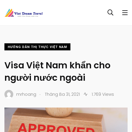
HƯỚNG DẪN THỊ THỰC VIỆT NAM
Visa Việt Nam khẩn cho
người nước ngoài
.
mrhoang
Tháng Ba 31, 2021
1.769 Views