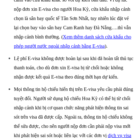
nộp đơn xin E-visa cho người Hoa Kỳ, cửa khẩu nhập cảnh
chọn là sân bay quốc tế Tân Sơn Nhất, tuy nhiên lúc đặt vé
lại chọn bay vào sân bay Cam Ranh hay Đà Nẵng….thì vẫn
nhập cảnh bình thường. (
Xem thêm danh sách cửa khẩu cho
phép người nước ngoài nhập cảnh bằng E-visa
).
Lệ phí E-visa không được hoàn lại sau khi đã hoàn tất thủ tục
thanh toán, cho dù đơn xin E-visa bị từ chối hoặc không
nhận được kết quả E-visa theo đúng thời hạn dự kiến.
Mọi thông tin hộ chiếu hiển thị trên E-visa yêu cầu phải đúng
tuyệt đối. Người sử dụng hộ chiếu Hoa Kỳ có thể bị từ chối
nhập cảnh khi bị cơ quan chức năng phát hiện thông tin sai
sót trên visa đã được cấp. Ngoài ra, thông tin hộ chiếu không
thể sửa được, cho nên người nộp đơn cần phải nộp visa mới
khi phát hiện sai sót hoặc liên lạc với các đơn vị
dịch vụ visa