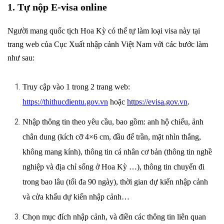
1. Tự nộp E-visa online
Người mang quốc tịch Hoa Kỳ có thể tự làm loại visa này tại
c
trang web của Cục Xuất nhập cảnh Việt Nam với
ác bước làm
như sau:
Truy cập vào 1 trong 2 trang web:
https://thithucdientu.gov.vn
hoặc
https://evisa.gov.vn
.
Nhập thông tin theo yêu cầu, bao gồm: anh hộ chiếu, ảnh
chân dung (kích cỡ 4×6 cm, đầu để trần, mặt nhìn thẳng,
không mang kính), thông tin cá nhân cơ bản (thông tin nghề
nghiệp và địa chỉ sống ở Hoa Kỳ …), thông tin chuyến đi
trong bao lâu (tối đa 90 ngày), thời gian dự kiến nhập cảnh
và cửa khẩu dự kiến nhập cảnh…
Chọn mục đích nhập cảnh, và điền các thông tin liên quan