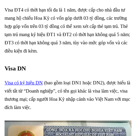
Visa ĐT4 có thời hạn tối đa là 1 năm, được cấp cho nhà đầu tư
mang hộ chiếu Hoa Kỳ có vốn góp dưới 03 tỷ đồng, các trường
hợp góp vốn trên 03 tỷ đồng có thể xem xét cấp thẻ tạm trú. Thẻ
tạm trú mang ký hiệu ĐT1 và ĐT2 có thời hạn không quá 5 năm;
ĐT3 có thời hạn không quá 3 năm, tùy vào mức góp vốn và các
điều kiện đi kèm.
Visa DN
Visa có ký hiệu DN
(bao gồm loại DN1 hoặc DN2), được hiểu là
viết tắt từ “Doanh nghiệp”, có tên gọi khác là visa làm việc, visa
thương mại; cấp người Hoa Kỳ nhập cảnh vào Việt Nam với mục
đích làm việc.