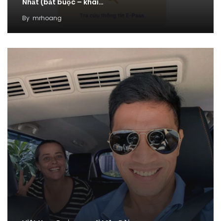
Nhất (bắt buộc – khai…
By
mrhoang