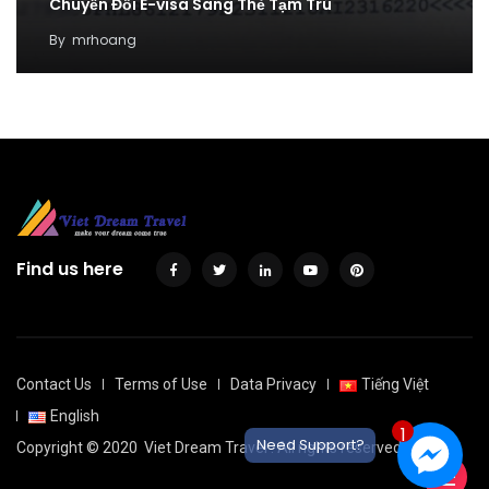
Chuyển Đổi E-visa Sang Thẻ Tạm Trú
By
mrhoang
Find us here
Contact Us
Terms of Use
Data Privacy
Tiếng Việt
English
1
Need Support?
Copyright © 2020
Viet Dream Travel
. All rights reserved.